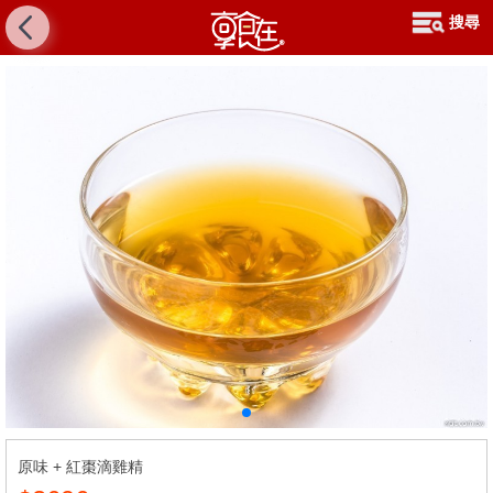
搜尋
原味 + 紅棗滴雞精