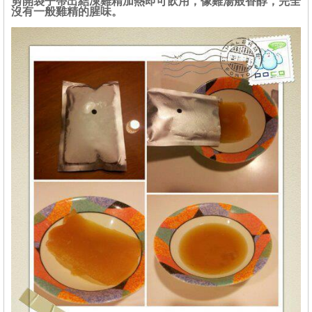
剪開袋子帶出結凍雞精加熱即可飲用，像雞湯般香醇，完全
沒有一般雞精的腥味。