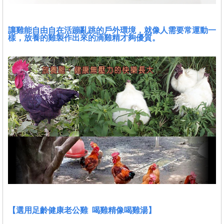
讓雞能自由自在活蹦亂跳的戶外環境，就像人需要常運動一
樣，放養的雞製作出來的滴雞精
才夠優質。
【選用足齡健康老公雞 喝雞精像喝雞湯】