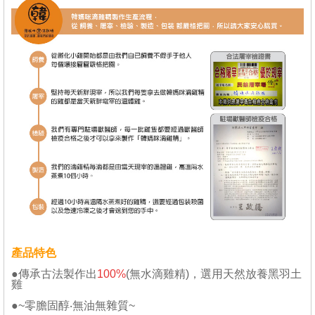
產品特色
●傳承古法製作出
100%
(無水滴雞精)，選用天然放養黑羽土
雞
●~零膽固醇‧無油無雜質~