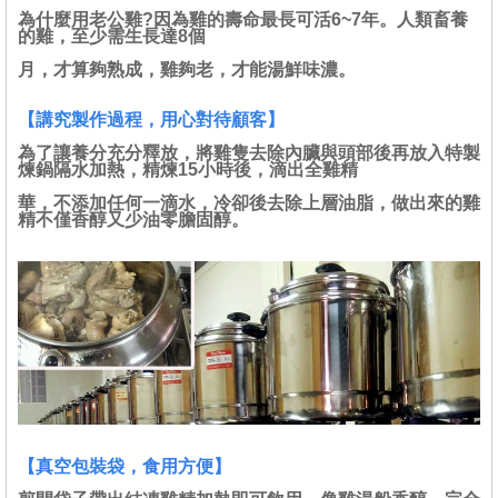
為什麼用老公雞?因為
雞的壽命最長可活6~7年。人類畜養
的雞，至少需生長達8個
月，才算夠熟成，雞夠老，才能湯鮮味濃。
【講究製作過程，用心對待顧客】
為了讓養分充分釋放，將雞隻去除內臟與頭部後再放入特製
煉鍋隔水加熱，精煉15小時後，滴出全雞精
華，不添加任何一滴水，冷卻後去除上層油脂，做出來的雞
精不僅香醇又
少油零膽固醇
。
【真空包裝袋，食用方便】