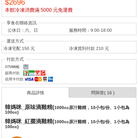
$2696
本館冷凍消費滿 5000 元免運費
享食在聯絡資訊
公休日：六、日
服務時間：9:00-18:00
運送方式
冷凍宅配
150
元
冷凍貨到付款
210
元
付款方式
ATM轉帳
超商付款
信用卡付款
商品詳情
問與答(
16
)
韓媽咪_原味滴雞精(
1000cc原汁雞精，10小包/份、1小包為
100cc)
韓媽咪_紅棗滴雞精(
1000cc原汁雞精，10小包/份、1小包為
100cc)