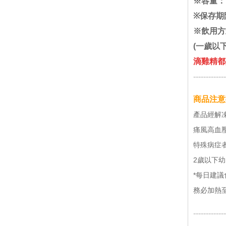
※容量：1
※保存期
※飲用方
(一歲以
滴雞精都
-------------
商品注
產品經解
痛風高血
特殊病症者
2歲以下
*每日建議食
務必加熱至
-------------