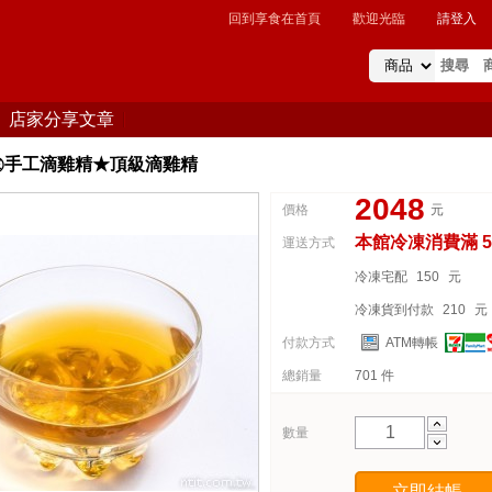
回到享食在首頁
歡迎光臨
請登入
店家分享文章
㊣手工滴雞精★頂級滴雞精
2048
價格
元
本館冷凍消費滿 5
運送方式
冷凍宅配
150
元
冷凍貨到付款
210
元
付款方式
ATM轉帳
總銷量
701 件
數量