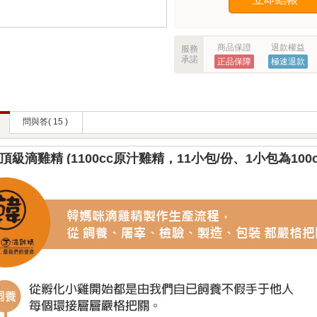
商品保證
退款權益
服務
承諾
正品保障
極速退款
問與答( 15 )
頂級滴雞精 (
1100cc原汁雞精，11小包/份、1小包為100c