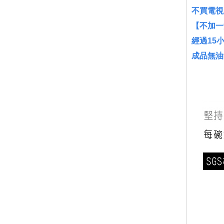
不買電視
【不加一
經過15
成品無油