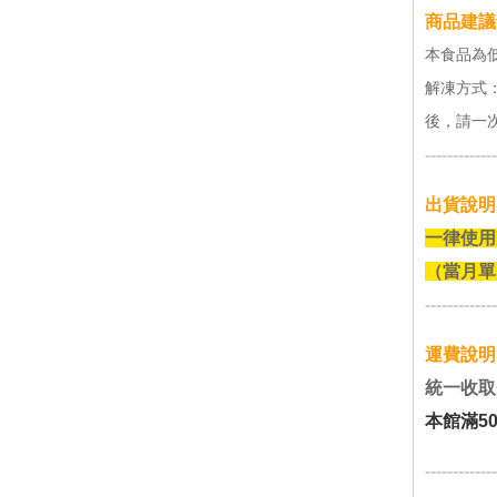
商品建議
本食品為
解凍方式
後，請一
-------------
出貨說明
一律使用
（當月單
-------------
運費說明
統一收取
本館滿5
-------------