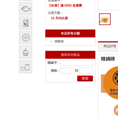
免運條件：
【冷凍】滿 5000 免運費
出貨天數：
15 天內出貨
本店所有分類
滴雞精
商品詳情
搜尋店內商品
韓媽咪_
關鍵字：
價格：
到