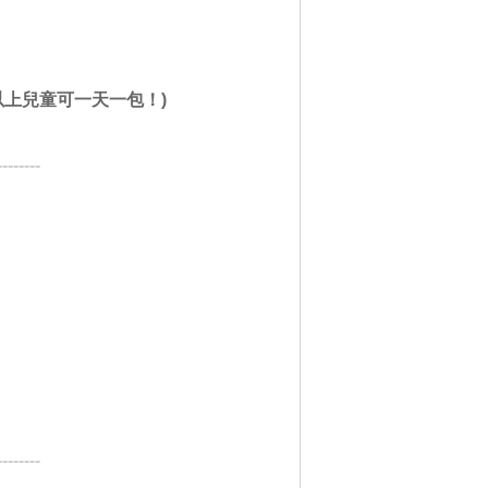
上兒童可一天一包！)
--------
--------