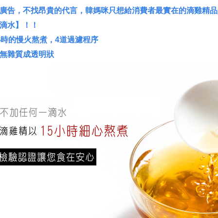
廣告，不找昂貴的代言，
韓媽咪
只想給消費者最實在的滴雞精品
滴水】！！
小時的慢火熬煮，4道過濾程序
無雜質成透明狀