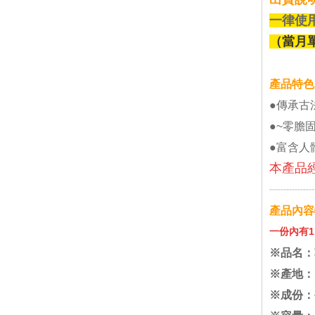
一律使
（當月
產品特色
●傳承古
●~零膽
●富含人
本產品
----------------
產品內容
一份內有1
※品名：
※產地：
※成份：