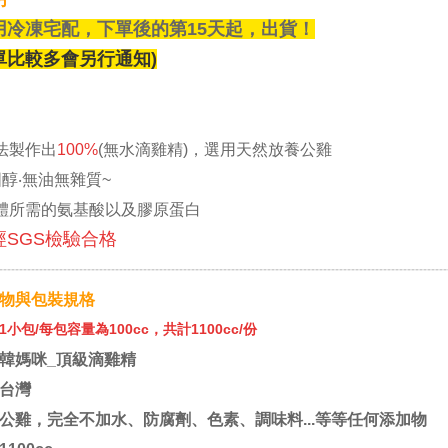
用冷凍宅配，下單後的第15天起，出貨！
單比較多會另行通知
)
法製作出
100%
(無水滴雞精)，選用天然放養
公雞
固醇‧無油無雜質~
體所需的氨基酸以及膠原蛋白
經SGS檢驗合格
----------------------------------------------------------------------------------------------------------------
物與包裝規格
1小包/
每包容量為100cc，
共計1100cc/份
韓媽咪_頂級滴雞精
台灣
公雞，完全不加水、防腐劑、色素、調味料...等等任何添加物