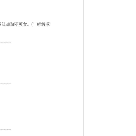
波加熱即可食。(一經解凍
--------
--------
--------